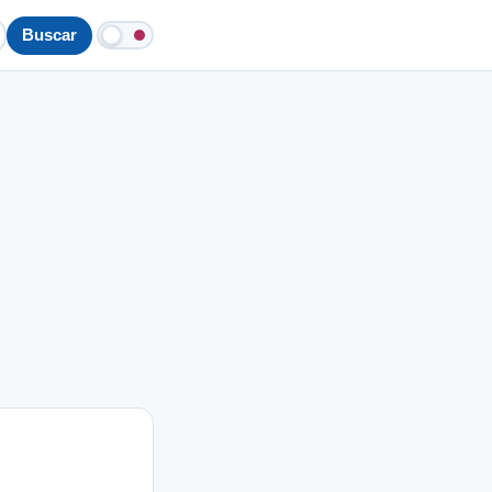
Buscar