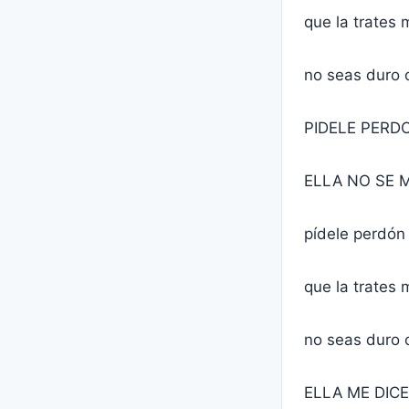
que la trates 
no seas duro c
PIDELE PERDO
ELLA NO SE 
pídele perdón
que la trates 
no seas duro c
ELLA ME DICE