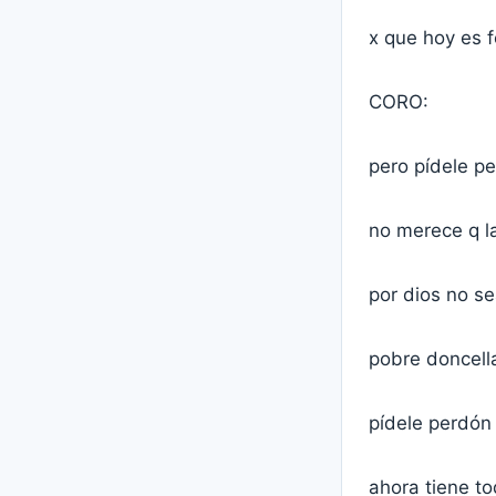
x que hoy es f
CORO:
pero pídele pe
no merece q la
por dios no se
pobre doncella
pídele perdón
ahora tiene to