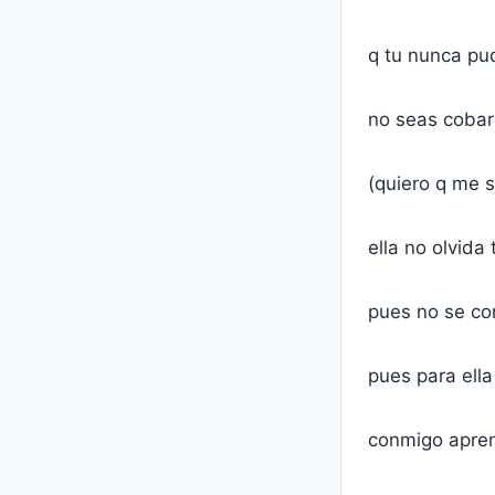
q tu nunca pud
no seas coba
(quiero q me s
ella no olvida 
pues no se co
pues para ella 
conmigo apren