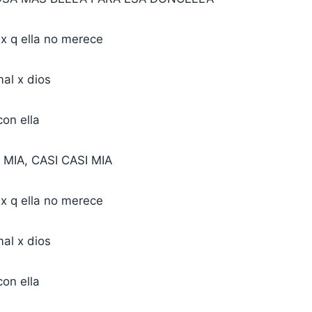
 x q ella no merece
mal x dios
on ella
 MIA, CASI CASI MIA
 x q ella no merece
mal x dios
on ella