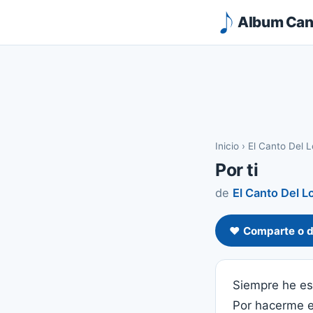
Album Canc
Inicio
›
El Canto Del 
Por ti
de
El Canto Del L
❤️ Comparte o d
Siempre he e
Por hacerme e