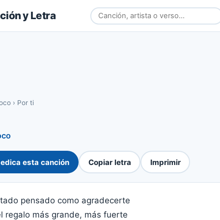
ión y Letra
Loco
›
Por ti
oco
edica esta canción
Copiar letra
Imprimir
stado pensado como agradecerte
l regalo más grande, más fuerte