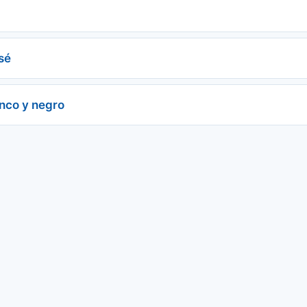
sé
anco y negro