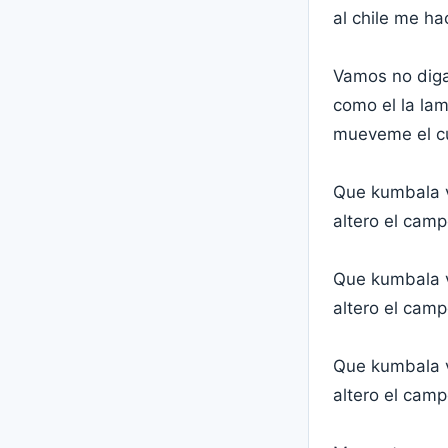
al chile me ha
Vamos no diga
como el la lam
mueveme el cu
Que kumbala v
altero el cam
Que kumbala v
altero el cam
Que kumbala v
altero el cam