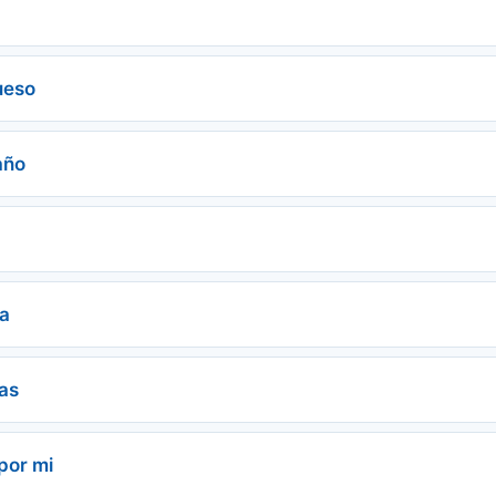
ueso
año
va
as
por mi