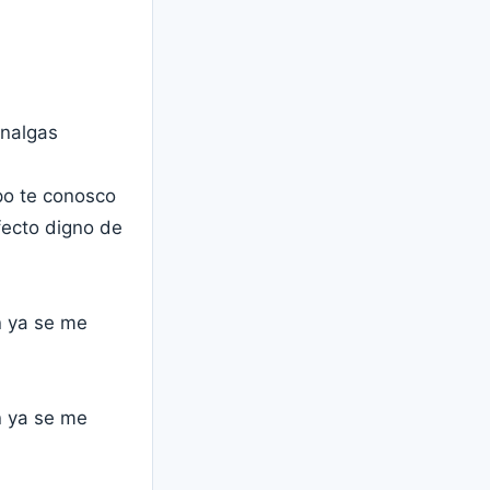
 nalgas
po te conosco
ecto digno de
n ya se me
n ya se me