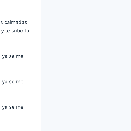
as calmadas
 y te subo tu
n ya se me
n ya se me
n ya se me