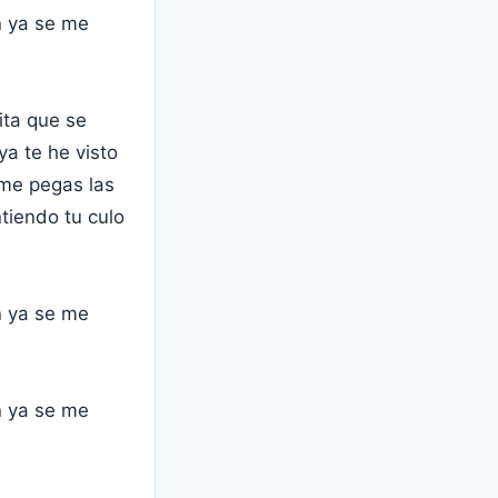
n ya se me
ita que se
ya te he visto
 me pegas las
tiendo tu culo
n ya se me
n ya se me