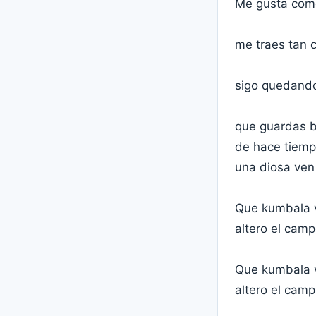
Me gusta como
me traes tan c
sigo quedando
que guardas b
de hace tiemp
una diosa ven
Que kumbala v
altero el cam
Que kumbala v
altero el cam