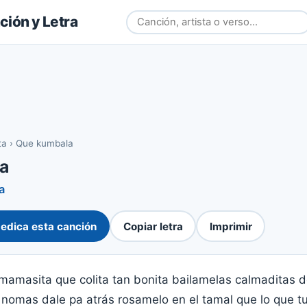
ión y Letra
ta
›
Que kumbala
a
a
edica esta canción
Copiar letra
Imprimir
amasita que colita tan bonita bailamelas calmaditas 
u nomas dale pa atrás rosamelo en el tamal que lo que t