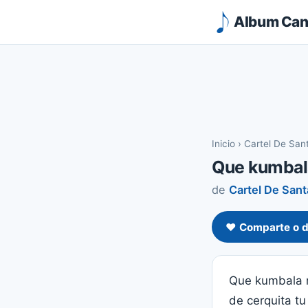
Album Canc
Inicio
›
Cartel De San
Que kumbal
de
Cartel De Sant
❤️ Comparte o d
Que kumbala m
de cerquita t