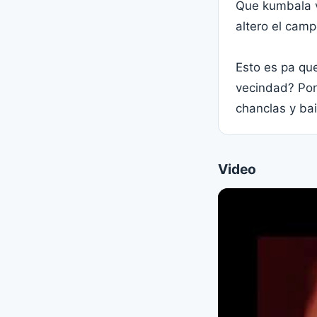
Que kumbala v
altero el cam
Esto es pa qu
vecindad? Poni
chanclas y bai
Video