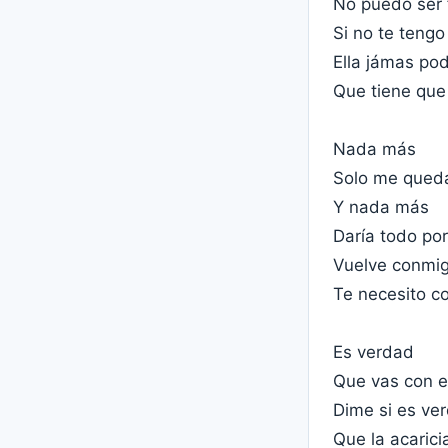
No puedo ser f
Si no te tengo
Ella jámas pod
Que tiene que
Nada más
Solo me queda
Y nada más
Daría todo por
Vuelve conmig
Te necesito c
Es verdad
Que vas con e
Dime si es ve
Que la acarici