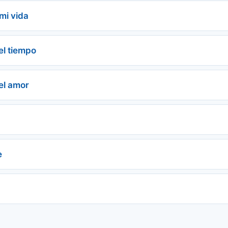
mi vida
el tiempo
el amor
e