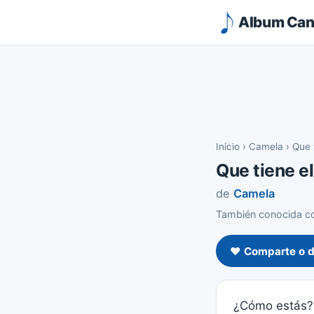
Album Canc
Inicio
›
Camela
›
Que 
Que tiene e
de
Camela
También conocida co
❤️ Comparte o d
¿Cómo estás?