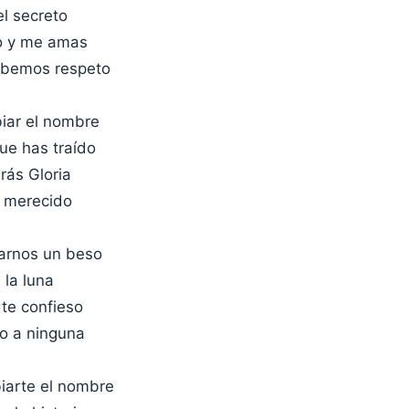
el secreto
o y me amas
ebemos respeto
iar el nombre
ue has traído
rás Gloria
n merecido
arnos un beso
 la luna
 te confieso
o a ninguna
iarte el nombre