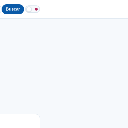
Buscar