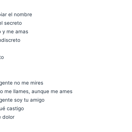
iar el nombre
el secreto
o y me amas
ndiscreto
to
 gente no me mires
no me llames, aunque me ames
 gente soy tu amigo
ué castigo
 dolor