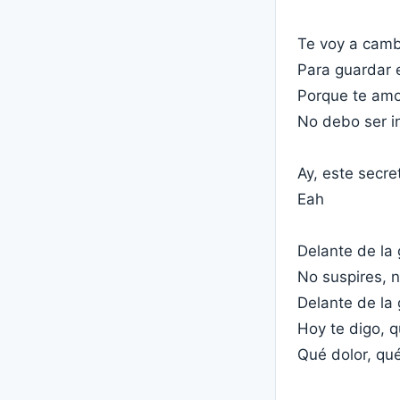
Te voy a camb
Para guardar 
Porque te am
No debo ser i
Ay, este secre
Eah
Delante de la
No suspires, 
Delante de la
Hoy te digo, q
Qué dolor, qué