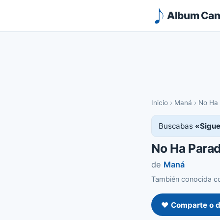
Album Canc
Inicio
›
Maná
›
No Ha 
Buscabas
«Sigue
No Ha Parad
de
Maná
También conocida co
❤️ Comparte o d