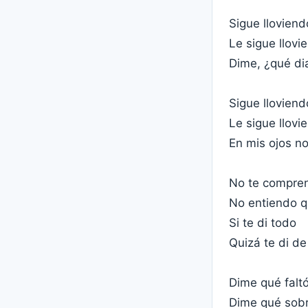
Sigue lloviend
Le sigue llovi
Dime, ¿qué di
Sigue lloviend
Le sigue llovi
En mis ojos no
No te compre
No entiendo 
Si te di todo
Quizá te di d
Dime qué falt
Dime qué sob