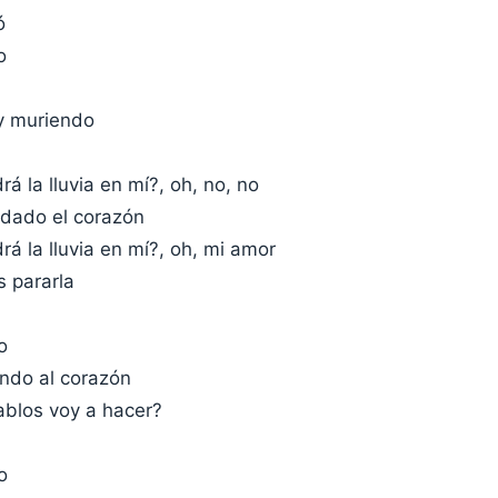
ó
o
y muriendo
á la lluvia en mí?, oh, no, no
dado el corazón
á la lluvia en mí?, oh, mi amor
s pararla
o
endo al corazón
ablos voy a hacer?
o