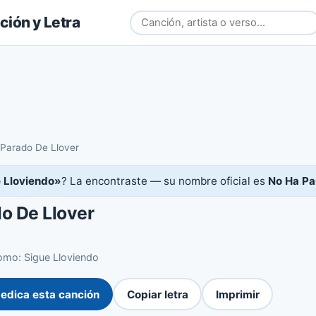
ión y Letra
Parado De Llover
 Lloviendo»
? La encontraste — su nombre oficial es
No Ha Pa
o De Llover
mo: Sigue Lloviendo
edica esta canción
Copiar letra
Imprimir