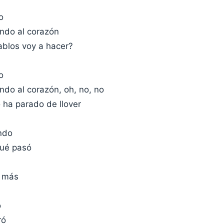
o
endo al corazón
ablos voy a hacer?
o
endo al corazón, oh, no, no
 ha parado de llover
ndo
qué pasó
e más
ó
ró