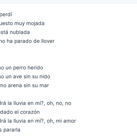
perdí
puesto muy mojada
está nublada
no ha parado de llover
o un perro herido
o un ave sin su nido
omo arena sin su mar
á la lluvia en mí?, oh, no, no
dado el corazón
á la lluvia en mí?, oh, mi amor
s pararla