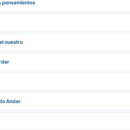
s pensamientos
l nuestro
rdar
edo Andar