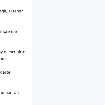
ir, el tener
iempre me
oy a escribirte
o...
 darte
 no podrán