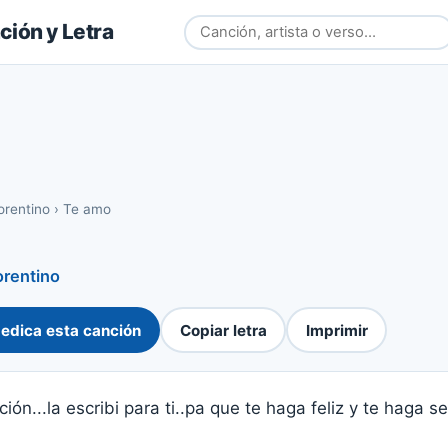
ión y Letra
orentino
›
Te amo
orentino
edica esta canción
Copiar letra
Imprimir
ión...la escribi para ti..pa que te haga feliz y te haga s