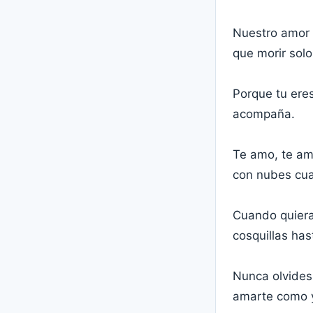
Nuestro amor n
que morir solo 
Porque tu ere
acompaña.
Te amo, te amo 
con nubes cua
Cuando quieras
cosquillas has
Nunca olvides
amarte como y