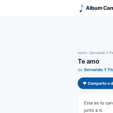
Album Canc
Inicio
›
Servando Y Fl
Te amo
de
Servando Y Fl
❤️ Comparte o d
Esta es tu canc
junto a ti.