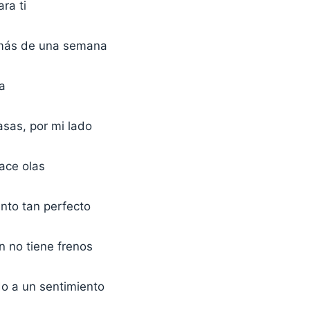
ra ti
más de una semana
a
asas, por mi lado
ace olas
nto tan perfecto
n no tiene frenos
do a un sentimiento