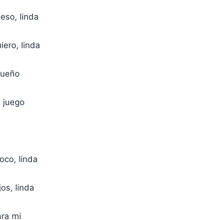
eso, linda
iero, linda
sueño
i juego
oco, linda
jos, linda
ara mi