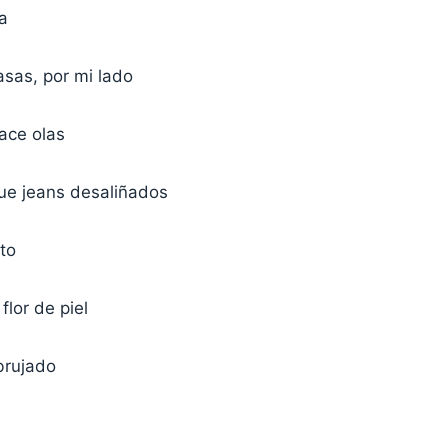
a
asas, por mi lado
ace olas
ue jeans desaliñados
lto
flor de piel
brujado