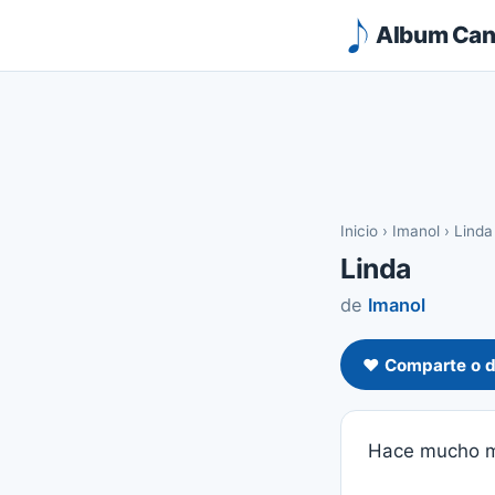
Album Canc
Inicio
›
Imanol
›
Linda
Linda
de
Imanol
❤️ Comparte o d
Hace mucho 