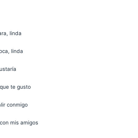
ra, linda
oca, linda
staría
que te gusto
lir conmigo
 con mis amigos