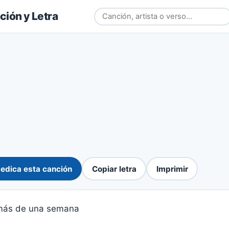
ión y Letra
edica esta canción
Copiar letra
Imprimir
más de una semana