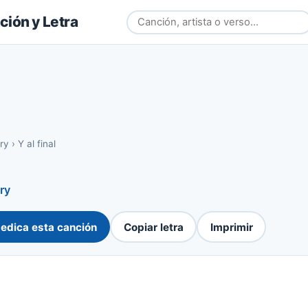
ión y Letra
ry
›
Y al final
ry
edica esta canción
Copiar letra
Imprimir