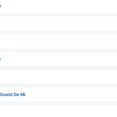
o
e
 Gustó De Mí