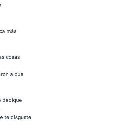
a
ca más
las cosas
ron a que
e dedique
a
e te disguste