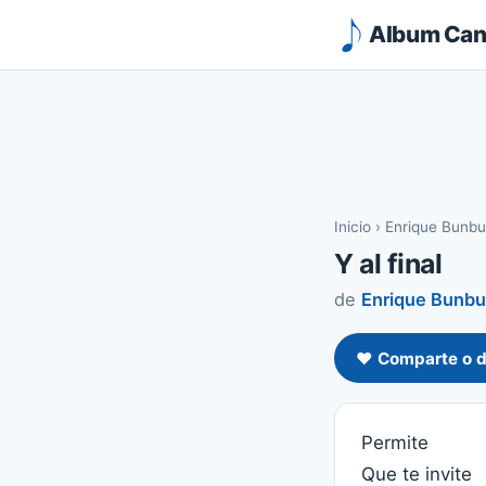
Album Canc
Inicio
›
Enrique Bunbu
Y al final
de
Enrique Bunbu
❤️ Comparte o d
Permite
Que te invite