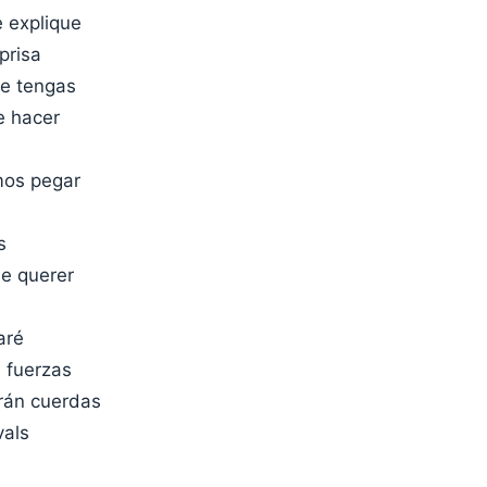
e explique
prisa
e tengas
e hacer
mos pegar
s
de querer
taré
 fuerzas
rán cuerdas
vals