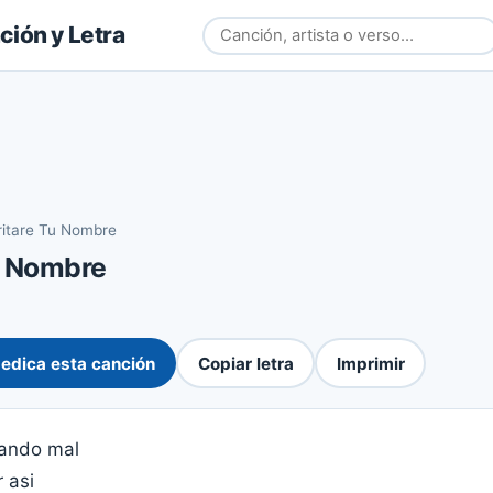
ión y Letra
ritare Tu Nombre
u Nombre
edica esta canción
Copiar letra
Imprimir
tando mal
 asi