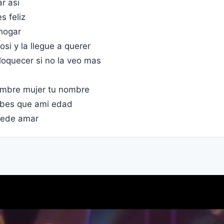
r asi
s feliz
 hogar
osi y la llegue a querer
oquecer si no la veo mas
nombre mujer tu nombre
abes que ami edad
uede amar