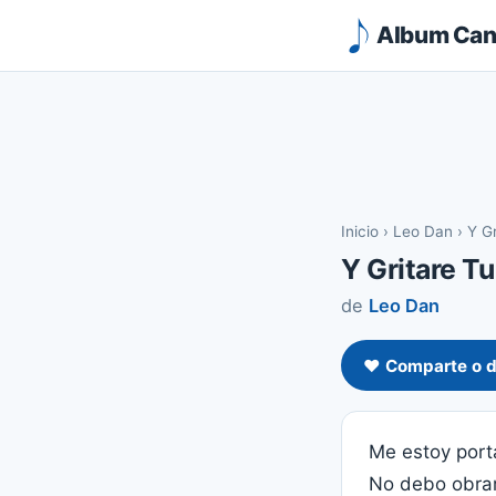
Album Canc
Inicio
›
Leo Dan
›
Y G
Y Gritare T
de
Leo Dan
❤️ Comparte o d
Me estoy por
No debo obrar