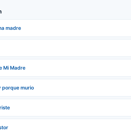
n
una madre
e Mi Madre
y porque murio
riste
stor