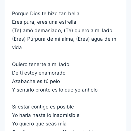
Porque Dios te hizo tan bella
Eres pura, eres una estrella
(Te) amó demasiado, (Te) quiero a mi lado
(Eres) Púrpura de mi alma, (Eres) agua de mi
vida
Quiero tenerte a mi lado
De tí estoy enamorado
Azabache es tú pelo
Y sentirlo pronto es lo que yo anhelo
Si estar contigo es posible
Yo haría hasta lo inadmisible
Yo quiero que seas mía