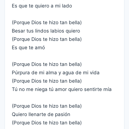
Es que te quiero a mi lado
(Porque Dios te hizo tan bella)
Besar tus lindos labios quiero
(Porque Dios te hizo tan bella)
Es que te amó
(Porque Dios te hizo tan bella)
Púrpura de mi alma y agua de mi vida
(Porque Dios te hizo tan bella)
Tú no me niega tú amor quiero sentirte mía
(Porque Dios te hizo tan bella)
Quiero llenarte de pasión
(Porque Dios te hizo tan bella)