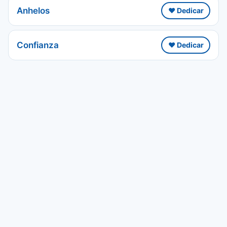
Anhelos
❤️ Dedicar
Confianza
❤️ Dedicar