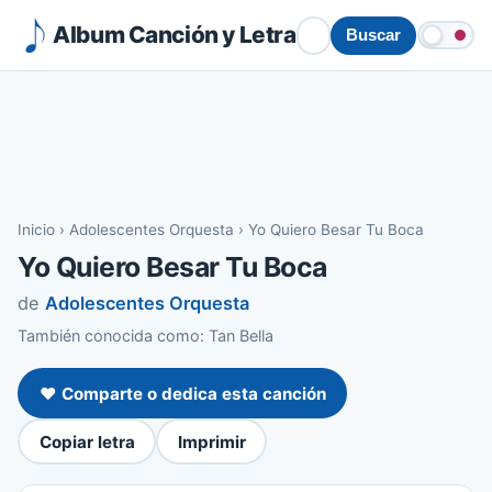
Album Canción y Letra
Buscar
Inicio
›
Adolescentes Orquesta
›
Yo Quiero Besar Tu Boca
Yo Quiero Besar Tu Boca
de
Adolescentes Orquesta
También conocida como: Tan Bella
❤️ Comparte o dedica esta canción
Copiar letra
Imprimir