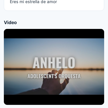
Eres mi estrella de amor
Video