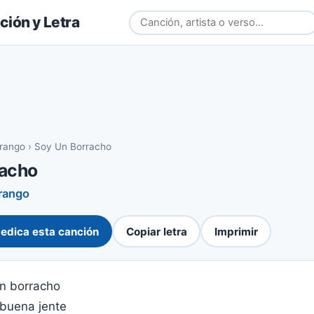
ión y Letra
rango
›
Soy Un Borracho
racho
rango
edica esta canción
Copiar letra
Imprimir
n borracho
buena jente