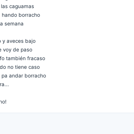
 las caguamas
e hando borracho
 la semana
 y aveces bajo
me voy de paso
nfo también fracaso
do no tiene caso
 pa andar borracho
a...
ho!