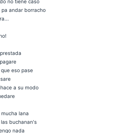
do no tiene caso
 pa andar borracho
a...
ho!
 prestada
 pagare
 que eso pase
asare
 hace a su modo
uedare
 mucha lana
 las buchanan's
tengo nada