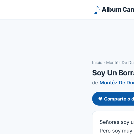
Album Canc
Inicio
›
Montéz De Du
Soy Un Bor
de
Montéz De Du
❤️ Comparte o d
Señores soy u
Pero soy muy 