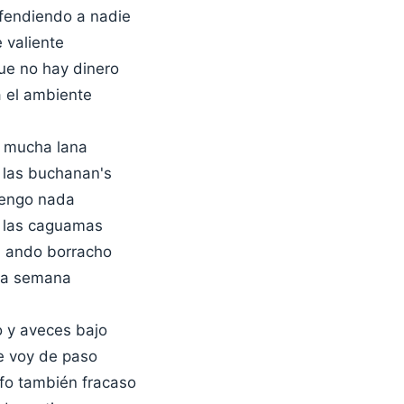
fendiendo a nadie
 valiente
ue no hay dinero
 el ambiente
 mucha lana
 las buchanan's
tengo nada
 las caguamas
e ando borracho
 la semana
 y aveces bajo
me voy de paso
nfo también fracaso