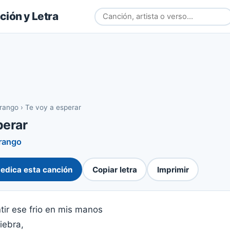
ión y Letra
rango
›
Te voy a esperar
perar
rango
edica esta canción
Copiar letra
Imprimir
tir ese frio en mis manos
iebra,