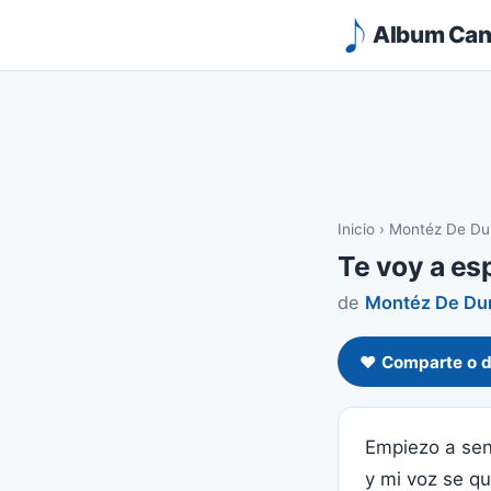
Album Canc
Inicio
›
Montéz De Du
Te voy a es
de
Montéz De Du
❤️ Comparte o d
Empiezo a sen
y mi voz se qu