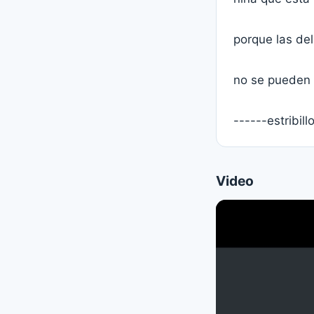
porque las del
no se pueden t
------estribill
Video