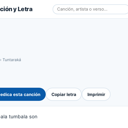
ión y Letra
›
Tuntaraká
edica esta canción
Copiar letra
Imprimir
ala tumbala son