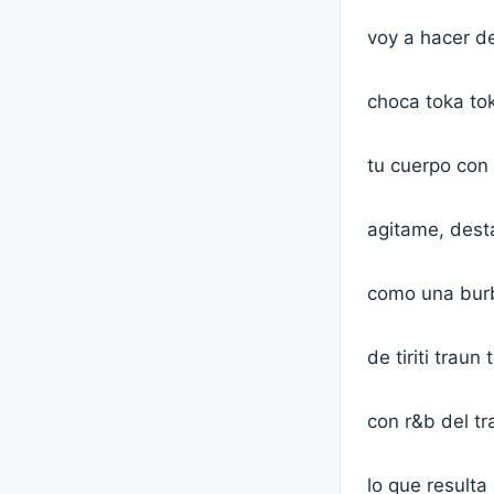
voy a hacer de
choca toka to
tu cuerpo con 
agitame, des
como una burb
de tiriti traun 
con r&b del tr
lo que resulta 