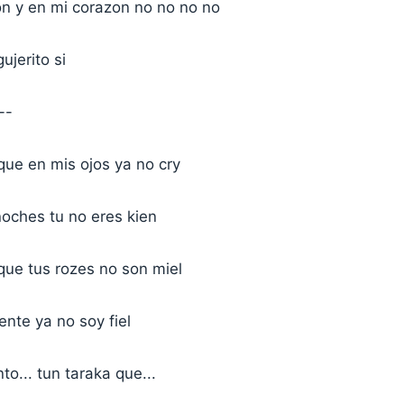
on y en mi corazon no no no no
ujerito si
--
que en mis ojos ya no cry
noches tu no eres kien
que tus rozes no son miel
nte ya no soy fiel
to... tun taraka que...