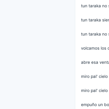
tun taraka no 
tun taraka sien
tun taraka no 
volcamos los d
abre esa vent
miro pal' ciel
miro pal' cie
empuño un boli