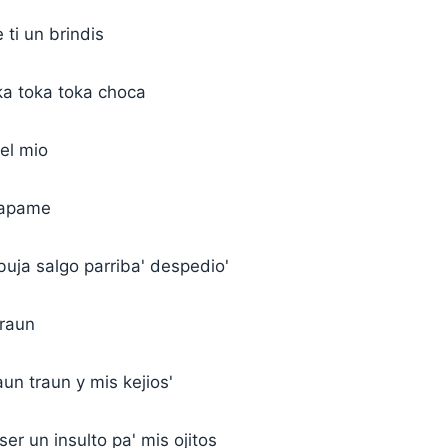
 ti un brindis
ka toka toka choca
el mio
tapame
uja salgo parriba' despedio'
traun
aun traun y mis kejios'
ser un insulto pa' mis ojitos