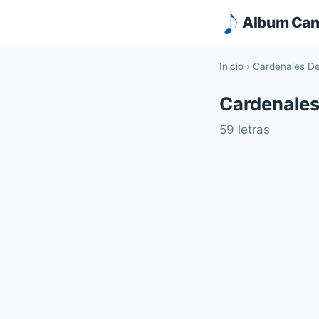
Album Canc
Inicio
›
Cardenales D
Cardenales
59 letras