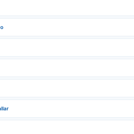
ro
llar
a