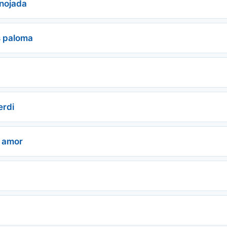
enojada
s paloma
erdi
 amor