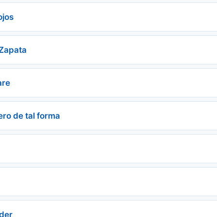
ojos
 Zapata
are
ero de tal forma
der