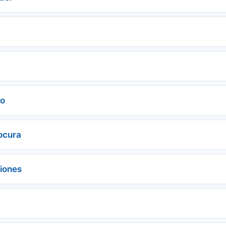
to
locura
iones