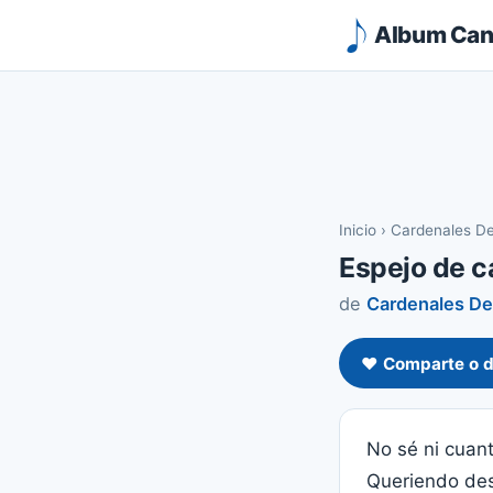
Album Canc
Inicio
›
Cardenales D
Espejo de c
de
Cardenales D
❤️ Comparte o d
No sé ni cuan
Queriendo des