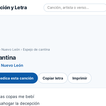
ión y Letra
e Nuevo León
›
Espejo de cantina
antina
e Nuevo León
edica esta canción
Copiar letra
Imprimir
tas copas me bebí
ahogar la decepción