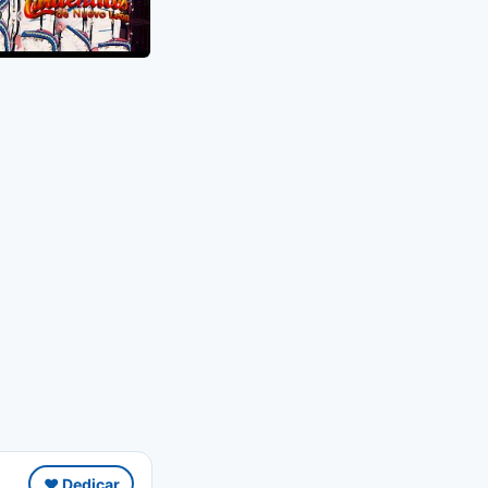
❤️ Dedicar