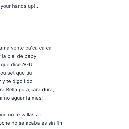
your hands up)...
ama vente pa'ca ca ca
 la piel de baby
 que dice AGU
ou set que tiu
r y te digo I do
ura Bella pura,cara dura,
a no aguanta mas!
co no te vallas a ir
oche no se acaba es sin fin