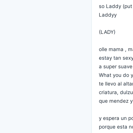
so Laddy (put 
Laddyy
(LADY)
olle mama , m
estay tan sexy
a super suave
What you do y
te llevo al alta
criatura, dulz
que mendez y
y espera un po
porque esta n