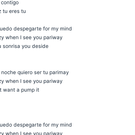
 contigo
z tu eres tu
puedo despegarte for my mind
y when I see you pariway
tu sonrisa you deside
 noche quiero ser tu parimay
y when I see you pariway
t want a pump it
puedo despegarte for my mind
y when I see you pariway