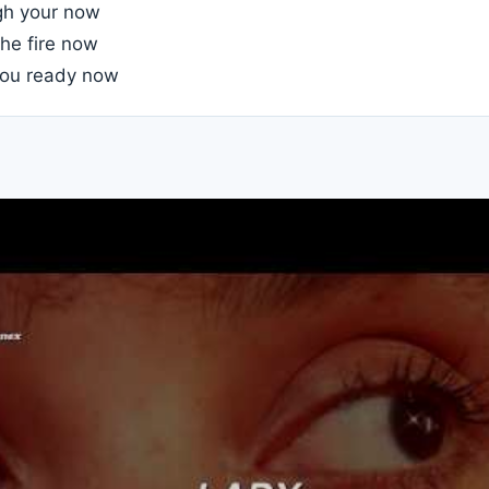
high your now
the fire now
ou ready now