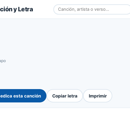
ión y Letra
apo
edica esta canción
Copiar letra
Imprimir