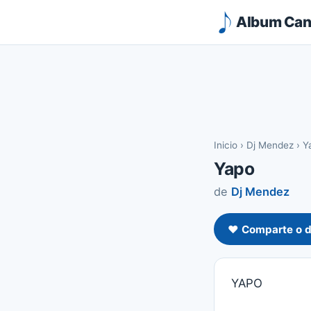
Album Canc
Inicio
›
Dj Mendez
›
Y
Yapo
de
Dj Mendez
❤️ Comparte o d
YAPO