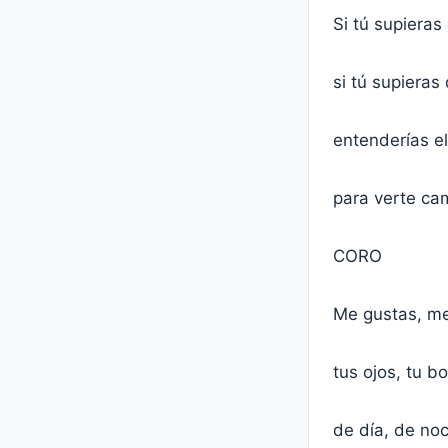
Si tú supieras
si tú supiera
entenderías e
para verte ca
CORO
Me gustas, me
tus ojos, tu b
de día, de noc