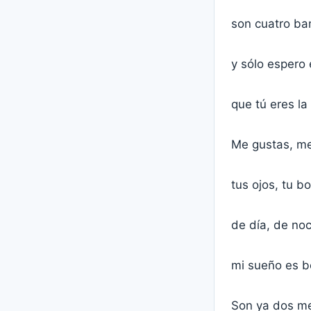
son cuatro ba
y sólo espero
que tú eres l
Me gustas, me
tus ojos, tu b
de día, de noc
mi sueño es b
Son ya dos me