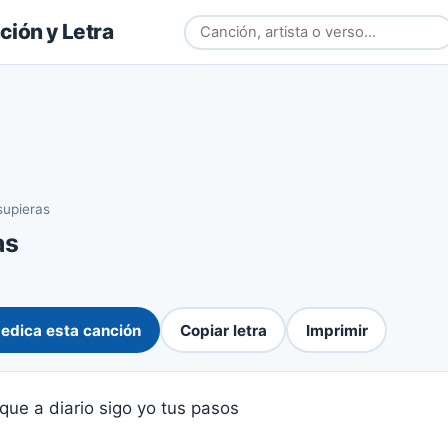
ión y Letra
 supieras
as
edica esta canción
Copiar letra
Imprimir
 que a diario sigo yo tus pasos