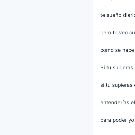
te sueño diari
pero te veo c
como se hace 
Si tú supieras
si tú supiera
entenderías e
para poder yo