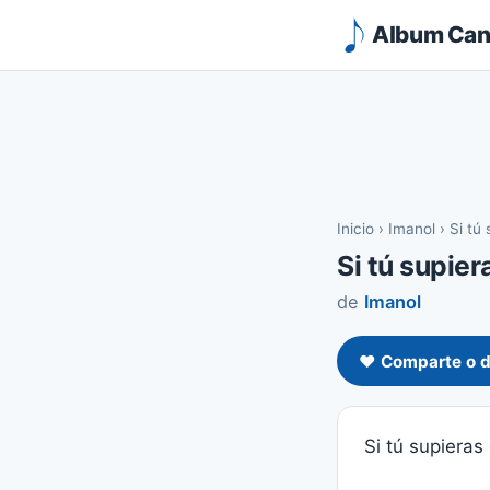
Album Canc
Inicio
›
Imanol
›
Si tú
Si tú supier
de
Imanol
❤️ Comparte o d
Si tú supieras